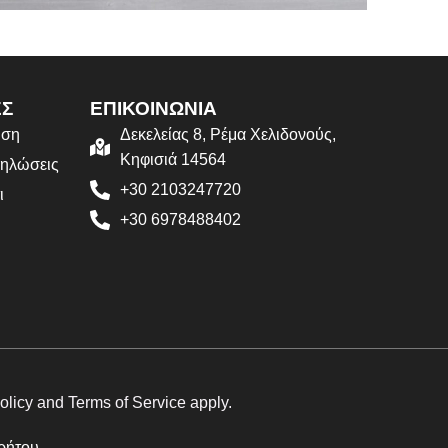
Accessories
otenti parturient parturie
ΕΣ
ΕΠΙΚΟΙΝΩΝΙΑ
ιση
Δεκελείας 8, Ρέμα Χελιδονούς,
Κηφισιά 14564
δηλώσεις
+30 2103247720
ι
+30 6978488402
olicy
and
Terms of Service
apply.
ρήτου