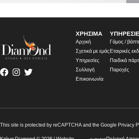
Accessories
Imperdiet mauris a nontin
P
ΧΡΗΣΙΜΑ
ΥΠΗΡΕΣΙ
Αρχική
Γάμος / βάπτ
Σχετικά με εμάς
Εταιρικές εκ
Υπηρεσίες
Παιδικά πάρτ
Συλλογή
Παροχές
Επικοινωνία
This site is protected by reCAPTCHA and the Google
Privacy P
Κτήμα Diamond © 2026 | Website
Πολιτική Απορ