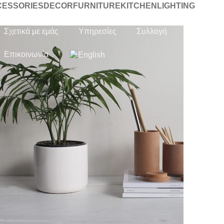
CESSORIES
DECOR
FURNITURE
KITCHEN
LIGHTING
Σχετικά με εμάς
Υπηρεσίες
Συλλογή
Επικοινωνία