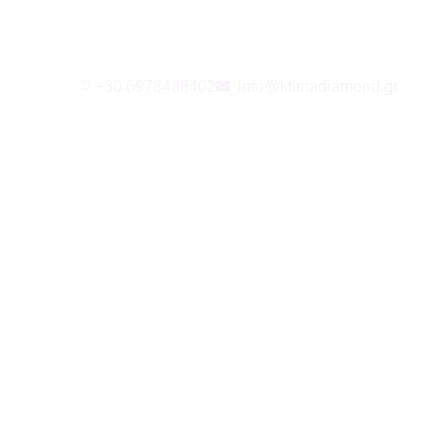
+30 6978488402
info@ktimadiamond.gr